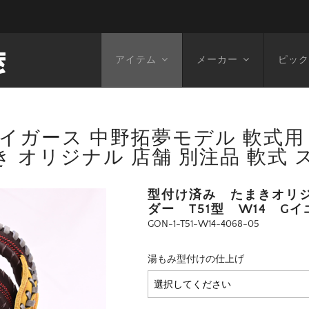
アイテム
メーカー
ピック
ガース 中野拓夢モデル 軟式用 オー
 オリジナル 店舗 別注品 軟式
型付け済み たまきオリ
ダー T51型 W14 G
GON-1-T51-W14-4068-05
湯もみ型付けの仕上げ