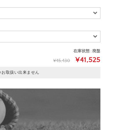
在庫状態 : 廃盤
¥41,525
¥45,430
今お取扱い出来ません