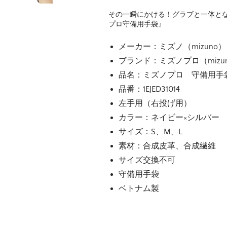
その一瞬にかける！グラブと一体と
プロ守備用手袋』
メーカー：ミズノ（mizuno）
ブランド：ミズノプロ（mizuno
品名：ミズノプロ 守備用手
品番：1EJED31014
左手用（右投げ用）
カラー：ネイビー×シルバー
サイズ：S、M、L
素材：合成皮革、合成繊維
サイズ交換不可
守備用手袋
ベトナム製