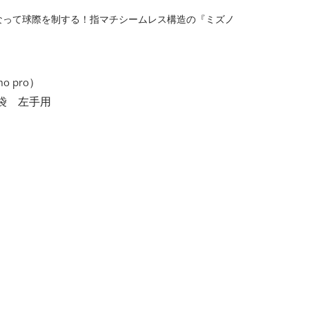
なって球際を制する！指マチシームレス構造の『ミズノ
 pro）
袋 左手用