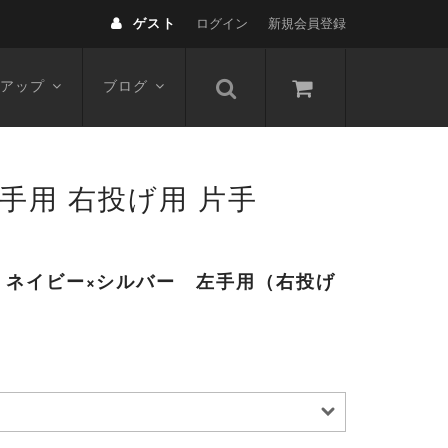
ゲスト
ログイン
新規会員登録
アップ
ブログ
 左手用 右投げ用 片手
 ネイビー×シルバー 左手用（右投げ