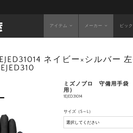
アイテム
メーカー
ピック
EJED31014 ネイビー×シルバー
EJED310
ミズノプロ 守備用手袋
用）
1EJED31014
サイズ（S～L）