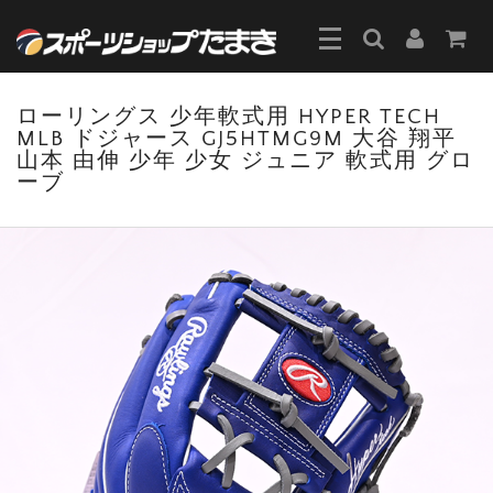
ローリングス 少年軟式用 HYPER TECH
MLB ドジャース GJ5HTMG9M 大谷 翔平
山本 由伸 少年 少女 ジュニア 軟式用 グロ
ーブ