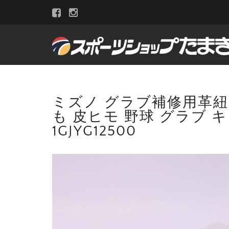
ミズノ グラブ補修用革紐 ロ
も 皮ヒモ 野球 グラブ キ
1GJYG12500