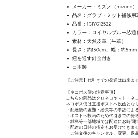
メーカー：ミズノ（mizuno）
品名：グラブ・ミット補修用
品番：1GJYG12522
カラー：ロイヤルブルー芯通
素材：天然皮革（牛革）
長さ：約150cm、幅：約5mm
紐を通す針金付き
日本製
【ご注意】代引きでの発送は出来ま
【ネコポス便の注意事項】
こちらの商品はクロネコヤマト・ネ
ネコポス便は直接ポストへ投函とな
・配達後の盗難・紛失等の事故によ
・ポストへ投函のため代引きでの発
・離島等一部地域では配達にお時間
・配達の日時の指定もお受けできま
・ご注文後のキャンセル、変更、返