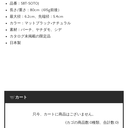
品番：SBT-SOTOJ
長さ/重さ：80cm（615g前後）
最大径：6.2cm、先端径：5.4cm
カラー：マットブラック×ナチュラル
素材：バーチ、ヤチダモ、シデ
カタログ未掲載の限定品
日本製
カート
只今、カートに商品はございません。
(カゴの商品数:0種類、合計数:0)