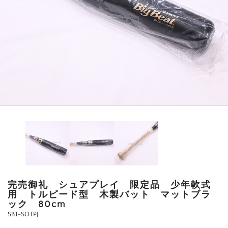
完売御礼 シュアプレイ 限定品 少年軟式
用 トルピード型 木製バット マットブラ
ック 80cm
SBT-SOTPJ