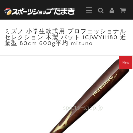
ミズノ 小学生軟式用 プロフェッショナル
セレクション 木製 バット 1CJWY11180 近
藤型 80cm 600g平均 mizuno
New