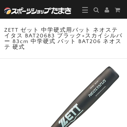
ZETT ゼット 中学硬式用バット ネオステ
イタス BAT20683 ブラック×スカイシルバ
ー 83cm 中学硬式 バット BAT206 ネオス
テ 硬式