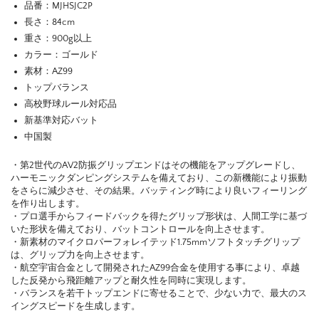
品番：MJHSJC2P
長さ：84cm
重さ：900g以上
カラー：ゴールド
素材：AZ99
トップバランス
高校野球ルール対応品
新基準対応バット
中国製
・第2世代のAV2防振グリップエンドはその機能をアップグレードし、
ハーモニックダンピングシステムを備えており、この新機能により振動
をさらに減少させ、その結果。バッティング時により良いフィーリング
を作り出します。
・プロ選手からフィードバックを得たグリップ形状は、人間工学に基づ
いた形状を備えており、バットコントロールを向上させます。
・新素材のマイクロパーフォレイテッド1.75mmソフトタッチグリップ
は、グリップ力を向上させます。
・航空宇宙合金として開発されたAZ99合金を使用する事により、卓越
した反発から飛距離アップと耐久性を同時に実現します。
・バランスを若干トップエンドに寄せることで、少ない力で、最大のス
イングスピードを生成します。