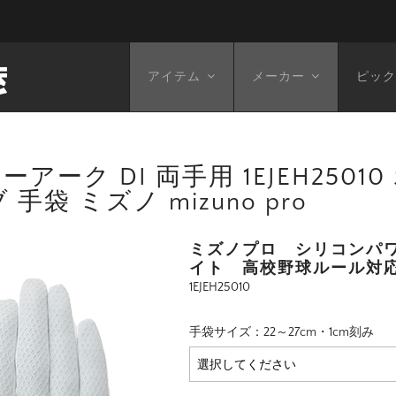
アイテム
メーカー
ピック
ーク DI 両手用 1EJEH2501
袋 ミズノ mizuno pro
ミズノプロ シリコンパワ
イト 高校野球ルール対応品 
1EJEH25010
手袋サイズ：22～27cm・1cm刻み