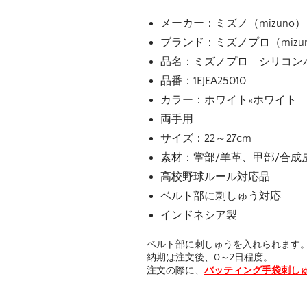
メーカー：ミズノ（mizuno）
ブランド：ミズノプロ（mizuno
品名：ミズノプロ シリコンパ
品番：1EJEA25010
カラー：ホワイト×ホワイト
両手用
サイズ：22～27cm
素材：掌部/羊革、甲部/合成
高校野球ルール対応品
ベルト部に刺しゅう対応
インドネシア製
ベルト部に刺しゅうを入れられます
納期は注文後、0～2日程度。
注文の際に、
バッティング手袋刺し