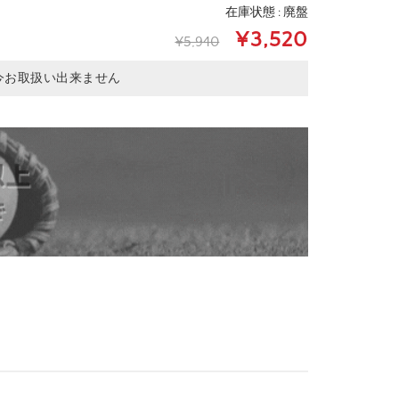
在庫状態 : 廃盤
¥3,520
¥5,940
今お取扱い出来ません