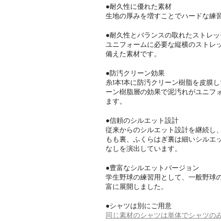
●耐久性に優れた素材
生地の厚みを増すことでハードな練
●耐久性とバランスの取れたストレッ
ユニフォームに必要な縦横のストレ
備えた素材です。
●防汚クリーン効果
糸1本1本に防汚クリーン樹脂を皮膜
ーン樹脂層の効果で泥汚れがユニフ
ます。
●信頼のシルエット設計
従来からのシルエット設計を継続し
もも裏、ふくらはぎ裏は細いシルエ
なしを演出しています。
●豊富なシルエットバージョン
学生野球の練習用として、一般野球
富に展開しました。
●シャツは別にご用意
同じ素材のシャツは単体でシャツのみと