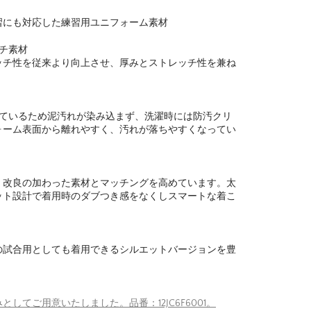
習にも対応した練習用ユニフォーム素材
チ素材
ッチ性を従来より向上させ、厚みとストレッチ性を兼ね
しているため泥汚れが染み込まず、洗濯時には防汚クリ
ォーム表面から離れやすく、汚れが落ちやすくなってい
、改良の加わった素材とマッチングを高めています。太
ット設計で着用時のダブつき感をなくしスマートな着こ
の試合用としても着用できるシルエットバージョンを豊
してご用意いたしました。品番：12JC6F6001。