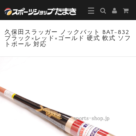
久保田スラッガー ノックバット BAT-832
ブラック×レッド×ゴールド 硬式 軟式 ソフ
トボール 対応