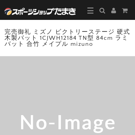
完売御礼 ミズノ ビクトリーステージ 硬式
木製バット 1CJWH12184 TN型 84cm ラミ
バット 合竹 メイプル mizuno