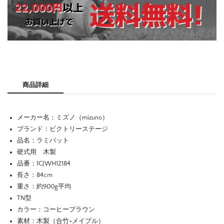
商品詳細
メーカー名：ミズノ（mizuno）
ブランド：ビクトリーステージ
品名：ラミバット
硬式用 木製
品番：1CJWH12184
長さ：84cm
重さ：約900g平均
TN型
カラー：コーヒーブラウン
素材：木製（合竹+メイプル）