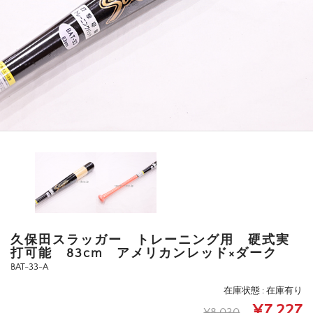
久保田スラッガー トレーニング用 硬式実
打可能 83cm アメリカンレッド×ダーク
BAT-33-A
在庫状態 : 在庫有り
¥7,227
¥8,030