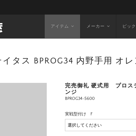
アイテム
メーカー
ピック
タス BPROG34 内野手用 オレン
完売御礼 硬式用 プロステ
ンジ
BPROG34-5600
実戦型付け F