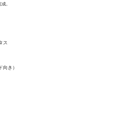
完成。
タス
ド向き）