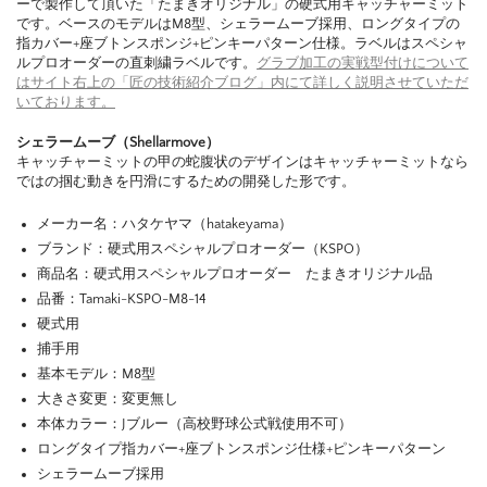
ーで製作して頂いた「たまきオリジナル」の硬式用キャッチャーミット
です。ベースのモデルはM8型、シェラームーブ採用、ロングタイプの
指カバー+座ブトンスポンジ+ピンキーパターン仕様。ラベルはスペシャ
ルプロオーダーの直刺繍ラベルです。
グラブ加工の実戦型付けについて
はサイト右上の「匠の技術紹介ブログ」内にて詳しく説明させていただ
いております。
シェラームーブ（Shellarmove）
キャッチャーミットの甲の蛇腹状のデザインはキャッチャーミットなら
ではの掴む動きを円滑にするための開発した形です。
メーカー名：ハタケヤマ（hatakeyama）
ブランド：硬式用スペシャルプロオーダー（KSPO）
商品名：硬式用スペシャルプロオーダー たまきオリジナル品
品番：Tamaki-KSPO-M8-14
硬式用
捕手用
基本モデル：M8型
大きさ変更：変更無し
本体カラー：Jブルー（高校野球公式戦使用不可）
ロングタイプ指カバー+座ブトンスポンジ仕様+ピンキーパターン
シェラームーブ採用