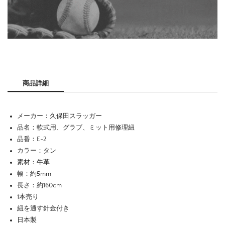
商品詳細
メーカー：久保田スラッガー
品名：軟式用、グラブ、ミット用修理紐
品番：E-2
カラー：タン
素材：牛革
幅：約5mm
長さ：約160cm
1本売り
紐を通す針金付き
日本製