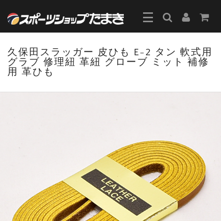
久保田スラッガー 皮ひも E-2 タン 軟式用
グラブ 修理紐 革紐 グローブ ミット 補修
用 革ひも