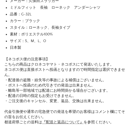
メーカー：久保田スラッガー
ミドルフィット 長袖 ローネック アンダーシャツ
品番：G-32L
カラー：ブラック
スタイル：ローネック、長袖タイプ
素材：ポリエステル100%
サイズ：S、M、L、O
日本製
【ネコポス便の注意事項】
こちらの商品はクロネコヤマト・ネコポスにて発送いたします。
ネコポス便は直接ポストへ投函となりますので時間指定は選択できませ
ん。
・配達後の盗難・紛失等の事故による補償はございません。
・ポストへ投函のため代引きでの発送は出来ません。
・離島等一部地域では配達にお時間掛かる場合がございます。
・配達の日時の指定もお受けできません。
・ご注文後のキャンセル、変更、返品、交換は出来ません。
代金引換便や通常の宅急便での発送を希望のお客様はコメント欄にてそ
の旨をお伝えください。
都道府県ごとの送料は
『配送と返品について』
を参照ください。