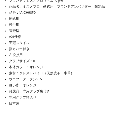
ブランド：ミズノプロ（mizuno pro）
商品名：ミズノプロ 硬式用 ブランドアンバサダー 限定品
品番：1AJGH98701
硬式用
投手用
菅野型
AXI仕様
王冠スタイル
指カバー付き
左投げ用
グラブサイズ：11
本体カラー：オレンジ
素材：クレストハイド（天然皮革・牛革）
ウエブ：タータンST5
縫い糸：オレンジ
付属品：専用グラブ袋付き
専用グラブ箱入り
日本製