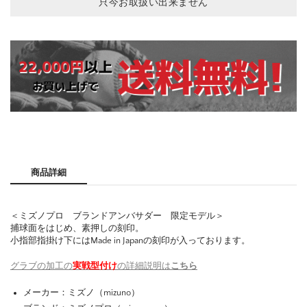
只今お取扱い出来ません
商品詳細
＜ミズノプロ ブランドアンバサダー 限定モデル＞
捕球面をはじめ、素押しの刻印。
小指部指掛け下にはMade in Japanの刻印が入っております。
グラブの加工の
実戦型付け
の詳細説明は
こちら
メーカー：ミズノ（mizuno）