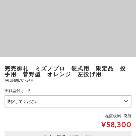
完売御礼 ミズノプロ 硬式用 限定品 投
手用 菅野型 オレンジ 左投げ用
1AJGH98701-54H
実戦型付け S
在庫状態 : 廃盤
¥58,300