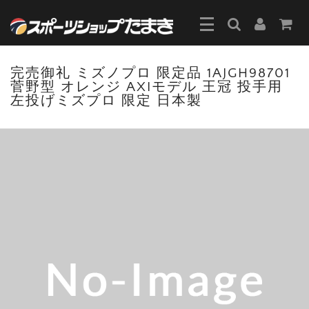
完売御礼 ミズノプロ 限定品 1AJGH98701
菅野型 オレンジ AXIモデル 王冠 投手用
左投げミズプロ 限定 日本製