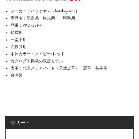
メーカー：ハタケヤマ（hatakeyama）
商品名：限定品 軟式用 一塁手用
品番：PRO-381-H
軟式用
一塁手用
左投げ用
本体カラー：ネイビー×レッド
カタログ未掲載の限定モデル
表革：北米ステアハイド（天然皮革）、裏革・共牛革
台湾製
カート