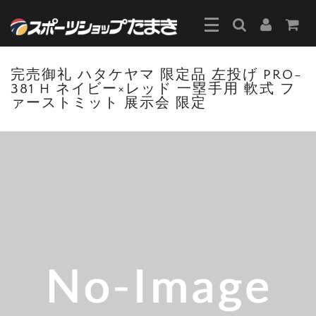
完売御礼 ハタケヤマ 限定品 左投げ PRO-
381 H ネイビー×レッド 一塁手用 軟式 フ
ァーストミット 展示会 限定