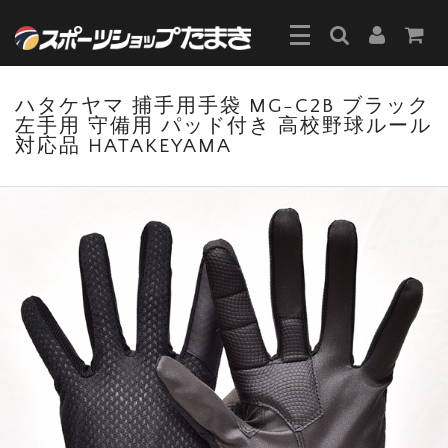
ハタケヤマ 捕手用手袋 MG-C2B ブラック
左手用 守備用 パッド付き 高校野球ルール
対応品 HATAKEYAMA