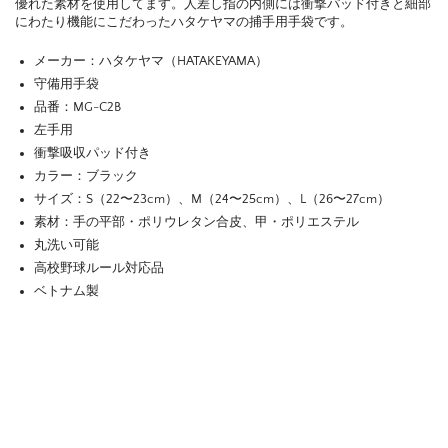
優れた素材を使用してます。人差し指の内側には衝撃パッド付きと細部
にわたり機能にこだわったハタケヤマの捕手用手袋です。
メーカー：ハタケヤマ（HATAKEYAMA）
守備用手袋
品番：MG-C2B
左手用
衝撃吸収パッド付き
カラー：ブラック
サイズ：S（22〜23cm）、M（24〜25cm）、L（26〜27cm）
素材：手の平部・ポリウレタン合皮、甲・ポリエステル
丸洗い可能
高校野球ルール対応品
ベトナム製