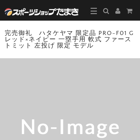
完売御礼 ハタケヤマ 限定品 PRO-F01 G
レッド×ネイビー 一塁手用 軟式 ファース
トミット 左投げ 限定 モデル