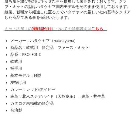
度も足を運び特別に作らせた革を使用して製作されております。グラ
ブ・ミットの型はハタケヤマ国内モデルをそのまま使用しております。
縫製、裁断から紐通しに至るまでハタケヤマの厳しい社内基準をクリア
した商品である事を保証いたします。
ミットの加工の
実戦型付け
についての詳細説明は
こちら
。
メーカー：ハタケヤマ（hatakeyama）
商品名：軟式用 限定品 ファーストミット
品番：PRO-F01-G
軟式用
捕手用
基本モデル：F1型
左投げ用
カラー：レッド×ネイビー
表革：北米ステアハイド（天然皮革）、裏革・共牛革
カタログ未掲載の限定品
台湾製