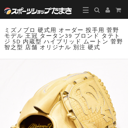
ミズノプロ 硬式用 オーダー 投手用 菅野
モデル 王冠 タータン39 ブロンド タテト
ジ 5D 内蔵型 ハイブリッド ムートン 菅野
智之型 店舗 オリジナル 別注 硬式