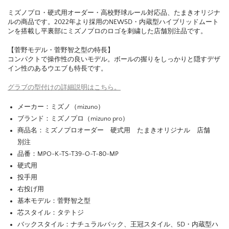
ミズノプロ・硬式用オーダー・高校野球ルール対応品、たまきオリジナ
ルの商品です。2022年より採用のNEW5D・内蔵型ハイブリッドムート
ンを搭載し平裏部にミズノプロのロゴを刺繍した店舗別注品です。
【菅野モデル・菅野智之型の特長】
コンパクトで操作性の良いモデル。ボールの握りをしっかりと隠すデザ
イン性のあるウエブも特長です。
グラブの型付けの詳細説明はこちら。
メーカー：ミズノ（mizuno）
ブランド：ミズノプロ（mizuno pro）
商品名：ミズノプロオーダー 硬式用 たまきオリジナル 店舗
別注
品番：MPO-K-TS-T39-O-T-80-MP
硬式用
投手用
右投げ用
基本モデル：菅野智之型
芯スタイル：タテトジ
バックスタイル：ナチュラルバック、王冠スタイル、5D・内蔵型ハ