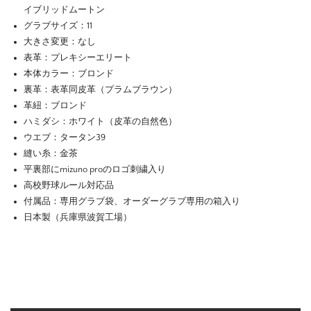
イブリッドムートン
グラブサイズ：11
大きさ変更：なし
表革：プレキシーエリート
本体カラー：ブロンド
裏革：表革同皮革（プラムブラウン）
革紐：ブロンド
ハミダシ：ホワイト（皮革の自然色）
ウエブ：タータン39
縫い糸：金茶
平裏部にmizuno proのロゴ刺繍入り
高校野球ルール対応品
付属品：専用グラブ袋、オーダーグラブ専用の箱入り
日本製（兵庫県波賀工場）