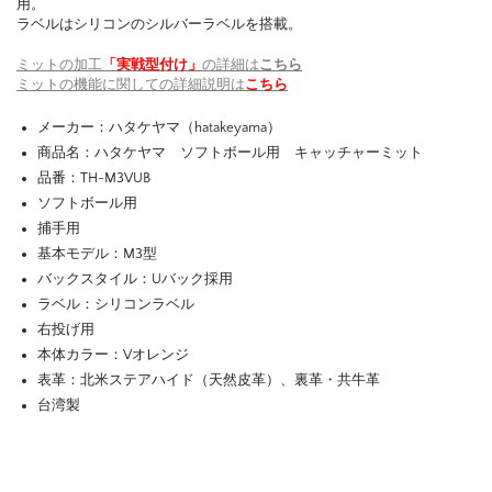
用。
ラベルはシリコンのシルバーラベルを搭載。
ミットの加工
「実戦型付け」
の詳細は
こちら
ミットの機能に関しての詳細説明は
こちら
メーカー：ハタケヤマ（hatakeyama）
商品名：ハタケヤマ ソフトボール用 キャッチャーミット
品番：TH-M3VUB
ソフトボール用
捕手用
基本モデル：M3型
バックスタイル：Uバック採用
ラベル：シリコンラベル
右投げ用
本体カラー：Vオレンジ
表革：北米ステアハイド（天然皮革）、裏革・共牛革
台湾製