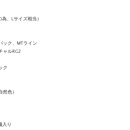
の為、Lサイズ相当）
バック、MTライン
ャルRG2
）
ック
自然色）
刺繍入り