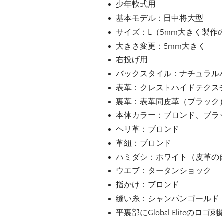
少年軟式用
基本モデル：田中将大型
サイズ：L（5mm大きく製作
大きさ変更：5mm大きく
右投げ用
バックスタイル：ナチュラル
表革：クレストハイドテクスチ
裏革：表革同皮革（ブラック
本体カラー：ブロンド、ブラ
ヘリ革：ブロンド
革紐：ブロンド
ハミダシ：ホワイト（皮革の
ウエブ：タータンショック
指かけ：ブロンド
縫い糸：シャンパンゴールド
平裏部にGlobal Eliteのロゴ