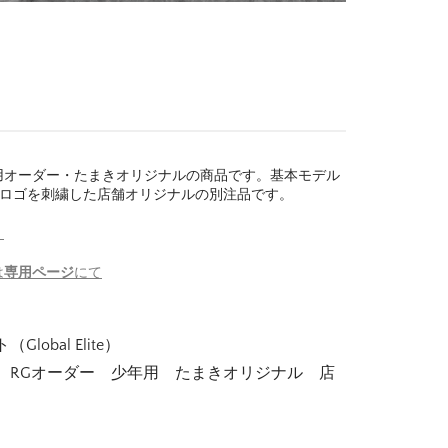
用オーダー・たまきオリジナルの商品です。基本モデル
liteのロゴを刺繍した店舗オリジナルの別注品です。
。
は
専用ページ
にて
obal Elite）
 RGオーダー 少年用 たまきオリジナル 店