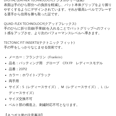
DIGITAL LEATHER TECHNOLOGY(デジタルレザー技術)
表面は手のひら部分への負担を軽減し、バット本体グリップをより握り
やすくするようにデザインされています。それが最高レベルでプレーす
る選手から信用を勝ち取った証です。
QUAD-FLEX TECHNOLOGY(クアッドフレックス)
手のひらに折り目線(手掌線)を入れることでバットグリップへのフィッ
ト感をアップさせ、より次のパフォーマンスレベルへ導きます。
TECTONIC FIT INSERTS(テクトニック フィット)
手の甲をしっかりなじませる技術です。
メーカー：フランクリン（Frankrin）
品名：バッティング用 グローブ CFX FP レディースモデル
品番：20712
カラー：ホワイト×ブラック
両手用
サイズ：S（レディースサイズ）、M（レディースサイズ）、L（レ
ディースサイズ）
サイズ交換不可
ベルト部の構造上、刺繡対応不可となります。
【ネコポス便の注意事項】