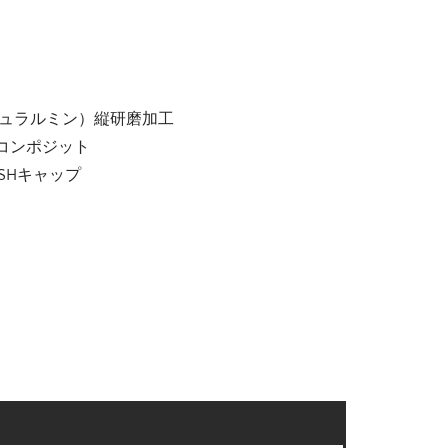
々ジュラルミン）縦研磨加工
Sコンポジット
ISHキャップ