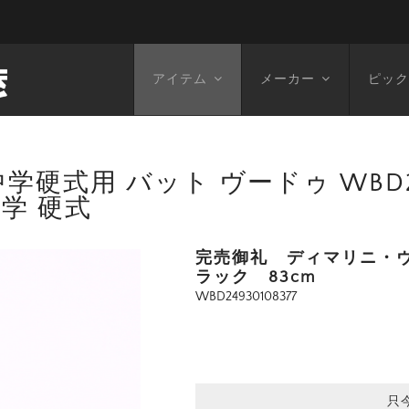
アイテム
メーカー
ピック
式用 バット ヴードゥ WBD2493
中学 硬式
完売御礼 ディマリニ・ヴ
ラック 83cm
WBD24930108377
只