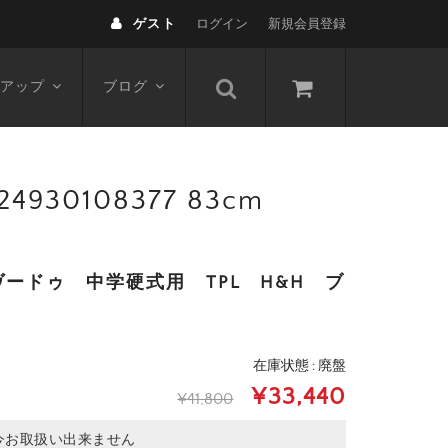
ゲスト
ログイン
新規会員登録
アップ
ブログ
0108377 83cm
ードゥ 中学硬式用 TPL H&H ブ
在庫状態 : 廃盤
¥33,440
¥41,800
今お取扱い出来ません