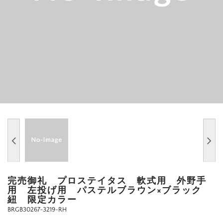
完売御礼 プロステイタス 軟式用 外野手
用 左投げ用 パステルブラウン×ブラック
紐 限定カラー
BRGB30267-3219-RH