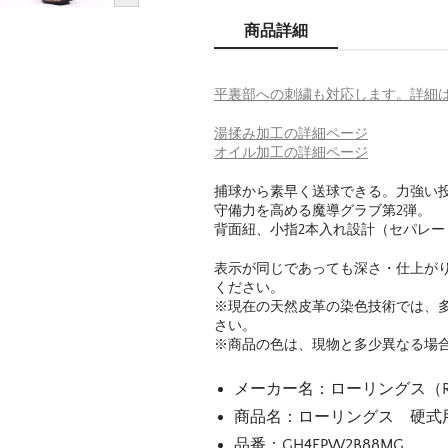
商品詳細
平裏部への刺繍も対応します。詳細
湯揉み加工の詳細ページ
オイル加工の詳細ページ
捕球から素早く送球できる。力強い
守備力を高める魔導グラブ第2弾。
背面紐、小指2本入れ設計（セパレー
表示が同じであっても深さ・仕上が
ください。
※現在の天然皮革の染色技術では、
さい。
※商品の色は、現物と多少異なる場
メーカー名：ローリングス（Raw
商品名：ローリングス 硬式用 
品番：GH4FPW2B88MG