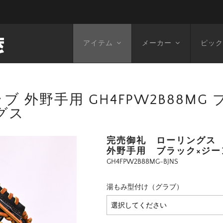
アイテム
メーカー
ピック
 外野手用 GH4FPW2B88MG
ングス
完売御礼 ローリングス 硬式
外野手用 ブラック×ジー
GH4FPW2B88MG-BJNS
湯もみ型付け（グラブ）