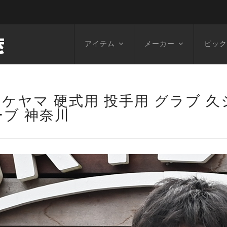
アイテム
メーカー
ピック
ケヤマ 硬式用 投手用 グラブ 久
ーブ 神奈川