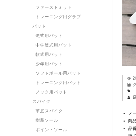
ファーストミット
トレーニング用グラブ
バット
硬式用バット
中学硬式用バット
軟式用バット
少年用バット
ソフトボール用バット
2
トレーニング用バット
ノック用バット
スパイク
革底スパイク
メー
樹脂ソール
商
品
ポイントソール