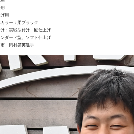
式用
手用
投げ用
体カラー：柔ブラック
付け：実戦型付け・匠仕上げ
タンダード型、ソフト仕上げ
塚市 岡村晃英選手