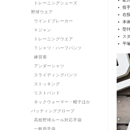
硬
トレーニングシューズ
投
野球ウエア
右
ウインドブレーカー
本
型
Ｖジャン
ス
トレーニングウエア
平
Ｔシャツ・ハーフパンツ
練習着
アンダーシャツ
スライディングパンツ
ストッキング
リストバンド
ネックウォーマー・帽子ほか
バッティンググローブ
高校野球ルール対応手袋
一般用手袋