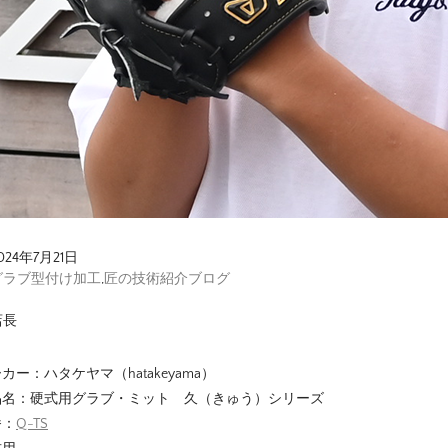
024年7月21日
グラブ型付け加工
,
匠の技術紹介ブログ
店長
カー：ハタケヤマ（hatakeyama）
品名：硬式用グラブ・ミット 久（きゅう）シリーズ
番：
Q-TS