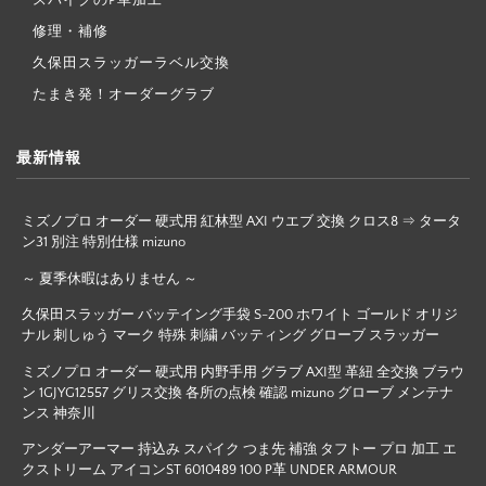
修理・補修
久保田スラッガーラベル交換
たまき発！オーダーグラブ
最新情報
ミズノプロ オーダー 硬式用 紅林型 AXI ウエブ 交換 クロス8 ⇒ タータ
ン31 別注 特別仕様 mizuno
～ 夏季休暇はありません ～
久保田スラッガー バッテイング手袋 S-200 ホワイト ゴールド オリジ
ナル 刺しゅう マーク 特殊 刺繍 バッティング グローブ スラッガー
ミズノプロ オーダー 硬式用 内野手用 グラブ AXI型 革紐 全交換 ブラウ
ン 1GJYG12557 グリス交換 各所の点検 確認 mizuno グローブ メンテナ
ンス 神奈川
アンダーアーマー 持込み スパイク つま先 補強 タフトー プロ 加工 エ
クストリーム アイコンST 6010489 100 P革 UNDER ARMOUR