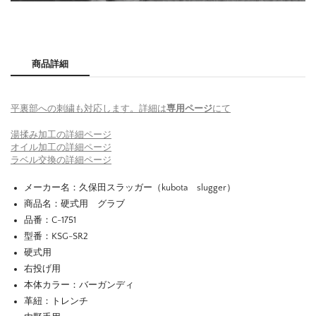
商品詳細
平裏部への刺繍も対応します。詳細は
専用ページ
にて
湯揉み加工の詳細ページ
オイル加工の詳細ページ
ラベル交換の詳細ページ
メーカー名：久保田スラッガー（kubota slugger）
商品名：硬式用 グラブ
品番：C-1751
型番：KSG-SR2
硬式用
右投げ用
本体カラー：バーガンディ
革紐：トレンチ