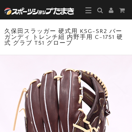
久保田スラッガー 硬式用 KSG-SR2 バー
ガンディ トレンチ紐 内野手用 C-1751 硬
式 グラブ T51 グローブ