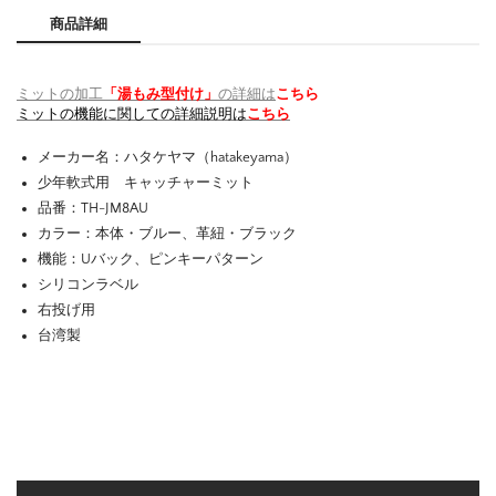
商品詳細
ミットの加工
「湯もみ型付け」
の詳細は
こちら
ミットの機能に関しての詳細説明は
こちら
メーカー名：ハタケヤマ（hatakeyama）
少年軟式用 キャッチャーミット
品番：TH-JM8AU
カラー：本体・ブルー、革紐・ブラック
機能：Uバック、ピンキーパターン
シリコンラベル
右投げ用
台湾製