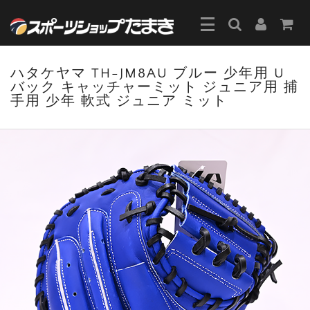
ハタケヤマ TH-JM8AU ブルー 少年用 U
バック キャッチャーミット ジュニア用 捕
手用 少年 軟式 ジュニア ミット