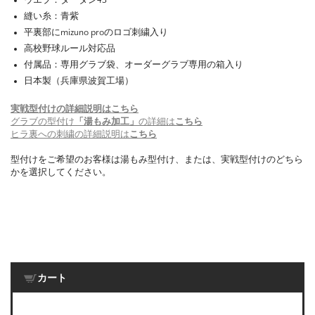
ウエブ：タータン43
縫い糸：青紫
平裏部にmizuno proのロゴ刺繍入り
高校野球ルール対応品
付属品：専用グラブ袋、オーダーグラブ専用の箱入り
日本製（兵庫県波賀工場）
実戦型付けの詳細説明はこちら
グラブの型付け
「湯もみ加工」
の詳細は
こちら
ヒラ裏への刺繍の詳細説明は
こちら
型付けをご希望のお客様は湯もみ型付け、または、実戦型付けのどちら
かを選択してください。
カート