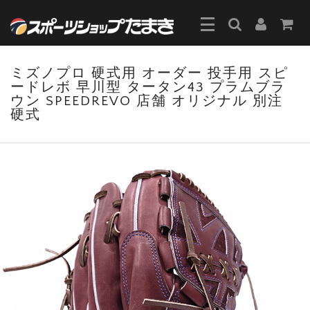
ミズノプロ 硬式用 オーダー 投手用 スピ
ードレボ 早川型 タータン43 プラムブラ
ウン SPEEDREVO 店舗 オリジナル 別注
硬式