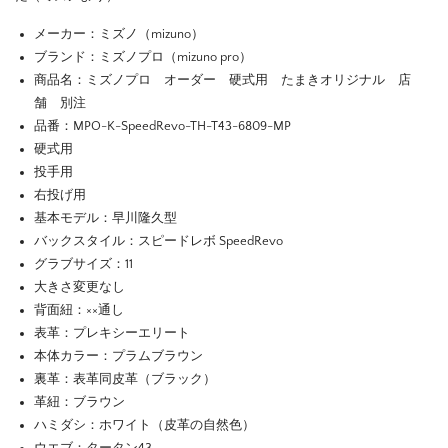
メーカー：ミズノ（mizuno）
ブランド：ミズノプロ（mizuno pro）
商品名：ミズノプロ オーダー 硬式用 たまきオリジナル 店
舗 別注
品番：MPO-K-SpeedRevo-TH-T43-6809-MP
硬式用
投手用
右投げ用
基本モデル：早川隆久型
バックスタイル：スピードレボ SpeedRevo
グラブサイズ：11
大きさ変更なし
背面紐：××通し
表革：プレキシーエリート
本体カラー：プラムブラウン
裏革：表革同皮革（ブラック）
革紐：ブラウン
ハミダシ：ホワイト（皮革の自然色）