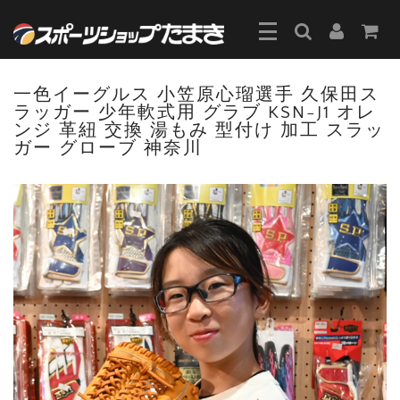
一色イーグルス 小笠原心瑠選手 久保田ス
ラッガー 少年軟式用 グラブ KSN-J1 オレ
ンジ 革紐 交換 湯もみ 型付け 加工 スラッ
ガー グローブ 神奈川