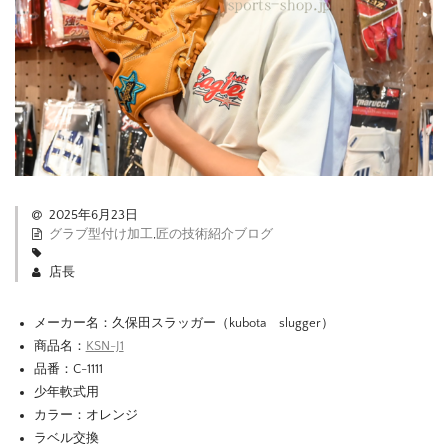
2025年6月23日
グラブ型付け加工
,
匠の技術紹介ブログ
店長
メーカー名：久保田スラッガー（kubota slugger）
商品名：
KSN-J1
品番：C-1111
少年軟式用
カラー：オレンジ
ラベル交換