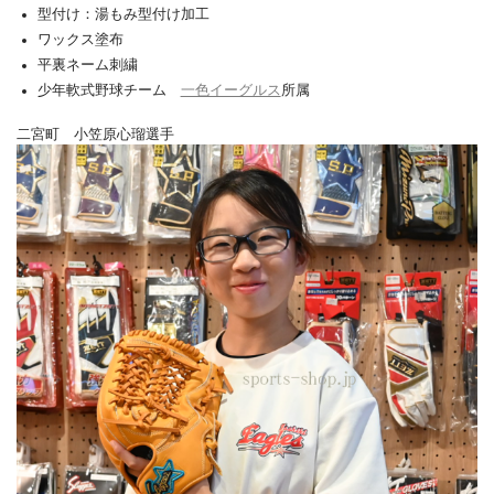
型付け：湯もみ型付け加工
ワックス塗布
平裏ネーム刺繍
少年軟式野球チーム
一色イーグルス
所属
二宮町 小笠原心瑠選手