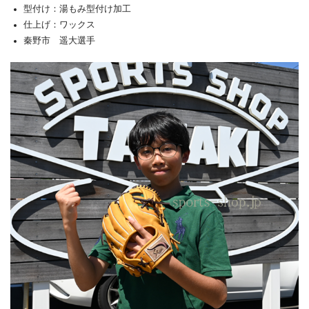
型付け：湯もみ型付け加工
仕上げ：ワックス
秦野市 遥大選手