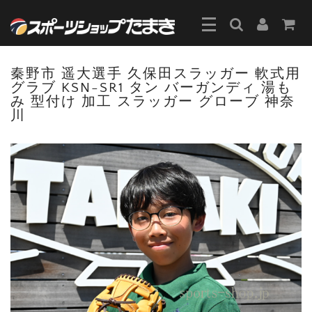
秦野市 遥大選手 久保田スラッガー 軟式用
グラブ KSN-SR1 タン バーガンディ 湯も
み 型付け 加工 スラッガー グローブ 神奈
川