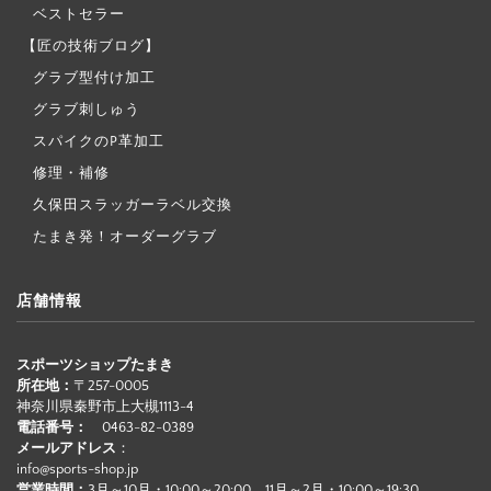
ベストセラー
【匠の技術ブログ】
グラブ型付け加工
グラブ刺しゅう
スパイクのP革加工
修理・補修
久保田スラッガーラベル交換
たまき発！オーダーグラブ
店舗情報
スポーツショップたまき
所在地：
〒257-0005
神奈川県秦野市上大槻1113-4
電話番号：
0463-82-0389
メールアドレス
：
info@sports-shop.jp
営業時間：
3月～10月・10:00～20:00、11月～2月・10:00～19:30