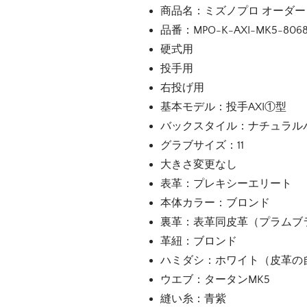
商品名：ミズノプロ オーダ
品番：MPO-K-AXI-MK5-806
硬式用
投手用
右投げ用
基本モデル：投手AXI①型
バックスタイル：ナチュラルバ
グラブサイズ：11
大きさ変更なし
表革：プレキシーエリート
本体カラー：ブロンド
裏革：表革同皮革（プラムブ
革紐：ブロンド
ハミダシ：ホワイト（皮革の
ウエブ：タータンMK5
縫い糸：青紫