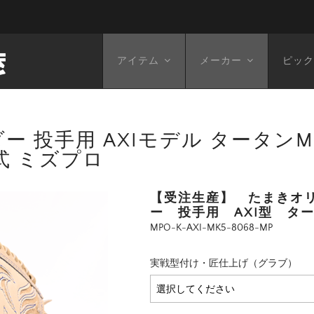
アイテム
メーカー
ピック
 投手用 AXIモデル タータンMK
式 ミズプロ
【受注生産】 たまきオ
ー 投手用 AXI型 タ
MPO-K-AXI-MK5-8068-MP
実戦型付け・匠仕上げ（グラブ）