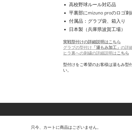
高校野球ルール対応品
平裏部にmizuno proのロゴ
付属品：グラブ袋、箱入り
日本製（兵庫県波賀工場）
実戦型付けの詳細説明はこちら
グラブの型付け
「湯もみ加工」
の詳
ヒラ裏への刺繍の詳細説明は
こちら
型付けをご希望のお客様は湯もみ型
い。
只今、カートに商品はございません。