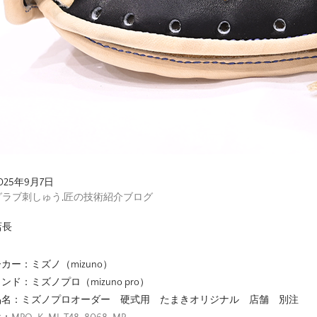
025年9月7日
グラブ刺しゅう
,
匠の技術紹介ブログ
店長
カー：ミズノ（mizuno）
ンド：ミズノプロ（mizuno pro）
品名：ミズノプロオーダー 硬式用 たまきオリジナル 店舗 別注