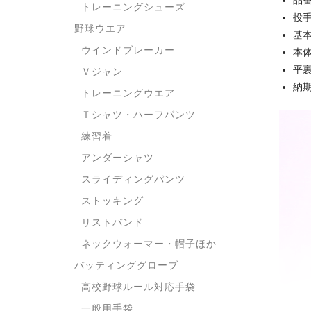
品
トレーニングシューズ
投
野球ウエア
基
ウインドブレーカー
本
平
Ｖジャン
納期
トレーニングウエア
Ｔシャツ・ハーフパンツ
練習着
アンダーシャツ
スライディングパンツ
ストッキング
リストバンド
ネックウォーマー・帽子ほか
バッティンググローブ
高校野球ルール対応手袋
一般用手袋