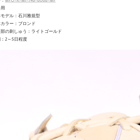
番：
MPO-K-MI-T48-8068-MP
手用
本モデル：石川雅規型
体カラー：ブロンド
裏部の刺しゅう：ライトゴールド
：2～5日程度