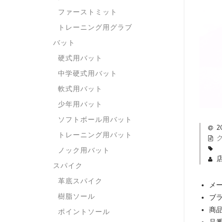
ファーストミット
トレーニング用グラブ
バット
硬式用バット
中学硬式用バット
軟式用バット
少年用バット
ソフトボール用バット
2
トレーニング用バット
ノック用バット
スパイク
革底スパイク
メー
樹脂ソール
ブラ
商
ポイントソール