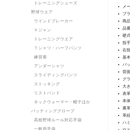
トレーニングシューズ
メー
野球ウエア
ブラ
ウインドブレーカー
商
品
Ｖジャン
硬
トレーニングウエア
投
Ｔシャツ・ハーフパンツ
右
練習着
基本
バ
アンダーシャツ
背面
スライディングパンツ
グラ
ストッキング
大
リストバンド
表
本
ネックウォーマー・帽子ほか
裏
バッティンググローブ
革
高校野球ルール対応手袋
ハ
一般用手袋
ウエ