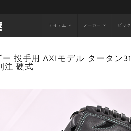
アイテム
メーカー
ピック
ー 投手用 AXIモデル タータン3
別注 硬式