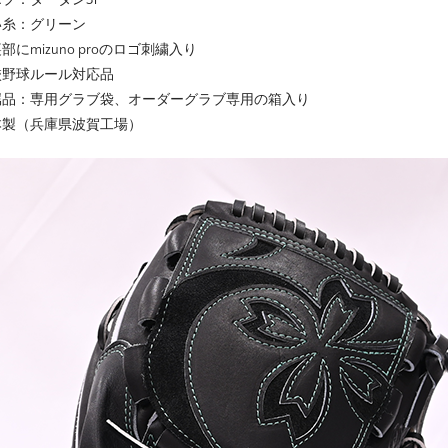
い糸：グリーン
部にmizuno proのロゴ刺繍入り
校野球ルール対応品
属品：専用グラブ袋、オーダーグラブ専用の箱入り
本製（兵庫県波賀工場）