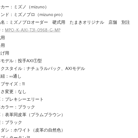
カー：ミズノ（mizuno）
ンド：ミズノプロ（mizuno pro）
品名：ミズノプロオーダー 硬式用 たまきオリジナル 店舗 別注
番：
MPO-K-AXI-T31-0968-G-MP
式用
手用
投げ用
モデル：投手AXI①型
ックスタイル：ナチュラルバック、AXIモデル
紐：××通し
ブサイズ：11
きさ変更：なし
革：プレキシーエリート
体カラー：ブラック
革：表革同皮革（プラムブラウン）
紐：ブラック
ミダシ：ホワイト（皮革の自然色）
ブ：タータン31