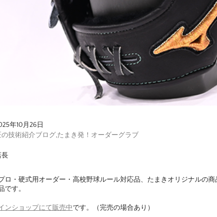
025年10月26日
匠の技術紹介ブログ
,
たまき発！オーダーグラブ
店長
プロ・硬式用オーダー・高校野球ルール対応品、たまきオリジナルの商
品です。
インショップにて販売中
です。（完売の場合あり）