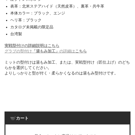
表革：北米ステアハイド（天然皮革）、裏革・共牛革
本体カラー：ブラック、エンジ
ヘリ革：ブラック
カタログ未掲載の限定品
台湾製
実戦型付けの詳細説明はこちら
グラブの型付け
「湯もみ加工」
の詳細は
こちら
ミットの型付けは湯もみ加工、または、実戦型付け（匠仕上げ）のどち
らかを選択してください。
よりしっかりと型が付く・柔らかくなるのは湯もみ型付けです。
カート