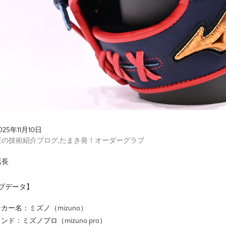
025年11月10日
匠の技術紹介ブログ
,
たまき発！オーダーグラブ
店長
ブデータ】
カー名：ミズノ（mizuno）
ンド：ミズノプロ（mizuno pro）