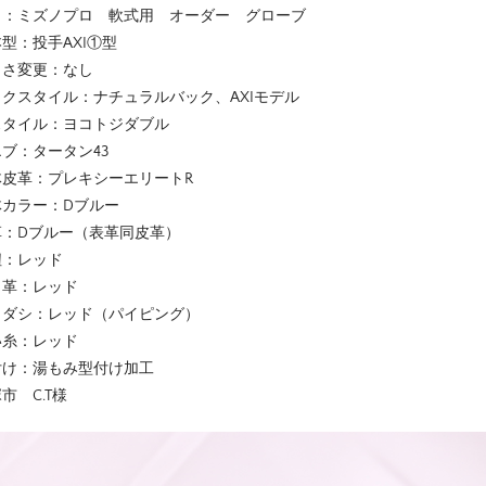
名：ミズノプロ 軟式用 オーダー グローブ
型：投手AXI①型
きさ変更：なし
ックスタイル：ナチュラルバック、AXIモデル
スタイル：ヨコトジダブル
ブ：タータン43
体皮革：プレキシーエリートR
体カラー：Dブルー
革：Dブルー（表革同皮革）
紐：レッド
リ革：レッド
ミダシ：レッド（パイピング）
い糸：レッド
付け：湯もみ型付け加工
市 C.T様