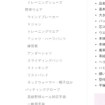
トレーニングシューズ
品
基本
野球ウエア
大
ウインドブレーカー
バ
Ｖジャン
芯
トレーニングウエア
ウエ
本
Ｔシャツ・ハーフパンツ
本
練習着
裏
アンダーシャツ
革
スライディングパンツ
ヘ
ストッキング
ハ
縫
リストバンド
型
ネックウォーマー・帽子ほか
平塚
バッティンググローブ
高校野球ルール対応手袋
一般用手袋