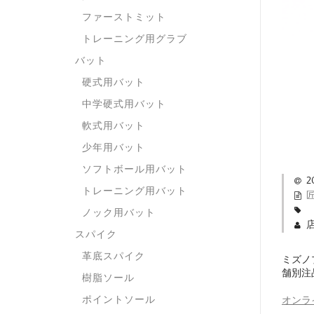
ファーストミット
トレーニング用グラブ
バット
硬式用バット
中学硬式用バット
軟式用バット
少年用バット
ソフトボール用バット
2
トレーニング用バット
ノック用バット
スパイク
革底スパイク
ミズノ
舗別注
樹脂ソール
ポイントソール
オンラ