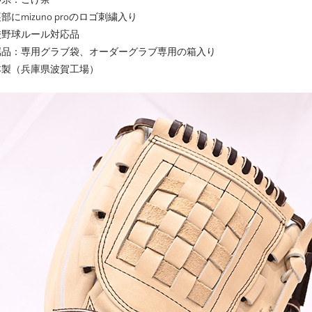
部にmizuno proのロゴ刺繍入り
校野球ルール対応品
属品：専用グラブ袋、オーダーグラブ専用の箱入り
本製（兵庫県波賀工場）