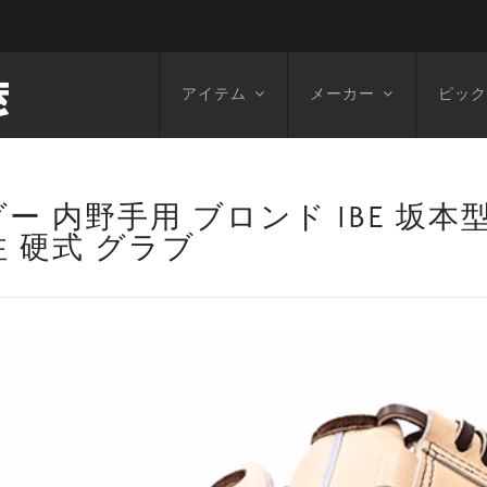
アイテム
メーカー
ピック
 内野手用 ブロンド IBE 坂本型
 硬式 グラブ