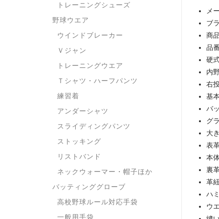
トレーニングシューズ
メー
野球ウエア
ブラ
ウインドブレーカー
商
品
Ｖジャン
硬
トレーニングウエア
内
Ｔシャツ・ハーフパンツ
右
練習着
基
バッ
アンダーシャツ
グ
スライディングパンツ
大
ストッキング
表
リストバンド
本
裏
ネックウォーマー・帽子ほか
革
バッティンググローブ
ハ
高校野球ルール対応手袋
ウエ
一般用手袋
縫