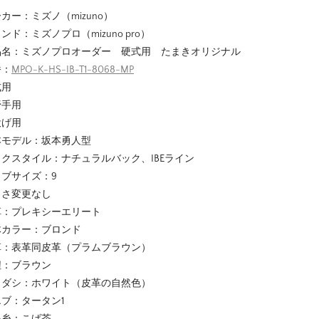
カー：ミズノ（mizuno）
ンド：ミズノプロ（mizuno pro）
品名：ミズノプロオーダー 硬式用 たまきオリジナル
番：
MPO-K-HS-IB-T1-8068-MP
式用
野手用
投げ用
本モデル：坂本勇人型
クスタイル：ナチュラルバック、IBEライン
ラブサイズ：9
きさ変更なし
革：プレキシーエリート
体カラー：ブロンド
革：表革同皮革（プラムブラウン）
紐：ブラウン
ミダシ：ホワイト（皮革の自然色）
ブ：タータン1
い糸：こげ茶