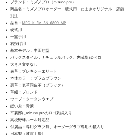
ブランド：ミズノプロ（mizuno pro）
商品名：ミズノプロオーダー 硬式用 たまきオリジナル 店舗
別注
品番：
MPO-K-FM-SN-6809-MP
硬式用
一塁手用
右投げ用
基本モデル：中田翔型
バックスタイル：ナチュラルバック、内蔵型5Dベロ
大きさ変更なし
表革：プレキシーエリート
本体カラー：プラムブラウン
裏革：表革同皮革（ブラック）
革紐：ブロンド
ウエブ：タータンウエブ
縫い糸：青紫
平裏部にmizuno proのロゴ刺繍入り
高校野球ルール対応品
付属品：専用グラブ袋、オーダーグラブ専用の箱入り
日本製（波賀工場）