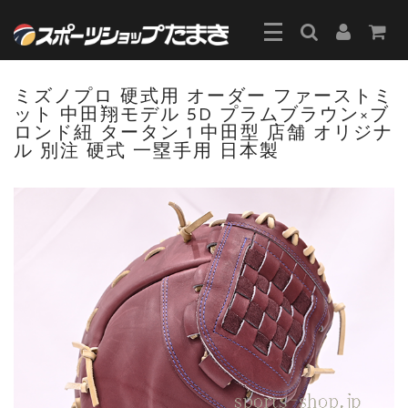
ミズノプロ 硬式用 オーダー ファーストミ
ット 中田翔モデル 5D プラムブラウン×ブ
ロンド紐 タータン 1 中田型 店舗 オリジナ
ル 別注 硬式 一塁手用 日本製