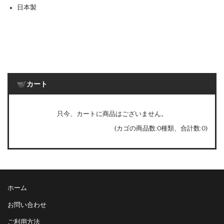
日本製
カート
只今、カートに商品はございません。
(カゴの商品数:0種類、合計数:0)
ホーム
お問い合わせ
ご利用方法