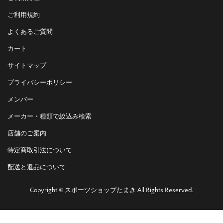
ご利用規約
よくあるご質問
カート
サイトマップ
プライバシーポリシー
メンバー
メーカー・種類で絞込み検索
店舗のご案内
特定商取引法について
配送と返品について
Copyright © スポーツショップたまき All Rights Reserved.