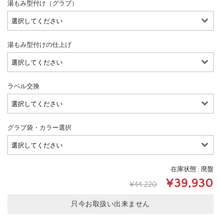
湯もみ型付け（グラブ）
湯もみ型付けの仕上げ
ラベル交換
グラブ袋・カラー選択
在庫状態 : 廃盤
¥39,930
¥44,220
只今お取扱い出来ません