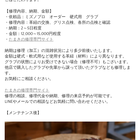
【修理内容、納期、金額】
・依頼品：ミズノプロ オーダー 硬式用 グラブ
・修理内容：革紐の交換、グリス点検、各所の点検と確認
・納期：2～5日程度
・金額：12,000～15,000円程度
・
たまきの修理専門サイト
納期は修理（加工）の混雑状況により多少前後いたします。
金額は硬式・軟式用など使用する革紐（材料）により異なります。
グラブの状態によりお受けできない場合（修理不可）もございます。
他店で購入したグラブや先輩から譲って頂いたグラブなども修理しま
す。
お気軽にご相談ください。
たまきの修理専門サイト
修理の相談、修理代金や納期、修理の来店予約が可能です。
LINEやメールでの相談などお気軽に問い合わせください。
【メンテナンス後】