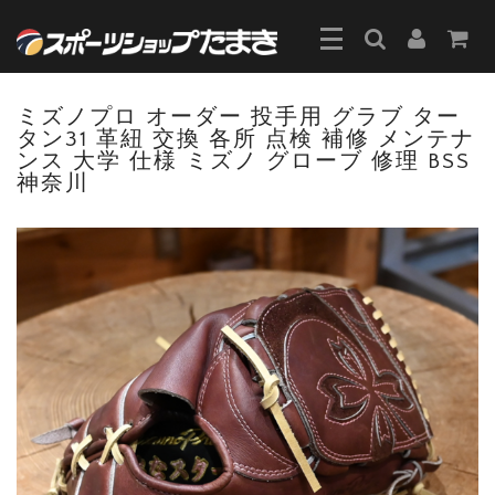
ミズノプロ オーダー 投手用 グラブ ター
タン31 革紐 交換 各所 点検 補修 メンテナ
ンス 大学 仕様 ミズノ グローブ 修理 BSS
神奈川