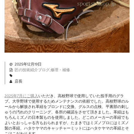
2025年12月19日
匠の技術紹介ブログ
,
修理・補修
店長
2025年7月にご購入
いただき、高校野球で使用していた投手用のグラ
ブ。大学野球で使用するためメンテナンスの依頼でした。高校野球のル
ールから解放され革紐をブロンドに交換、グルスの点検、平裏部の刺し
ゅうの汚れのクリーニング、各所の確認をさせて頂きました。革紐はも
ちろんミズノの日本製ものを使用しました。どこのメーカーの革紐でも
よいとおっしゃる方もおられますが、たまきではミズノプロにはミズノ
製の革紐、ハタケヤマのキャッチャーミットにはハタケヤマの革紐とそ
こはこだわります。