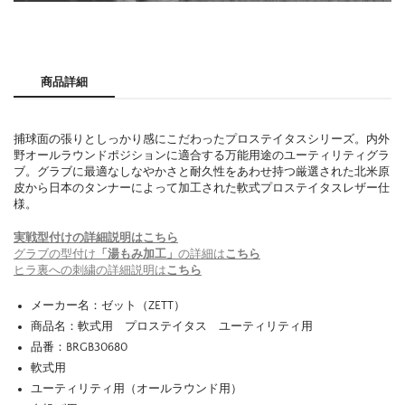
商品詳細
捕球面の張りとしっかり感にこだわったプロステイタスシリーズ。内外
野オールラウンドポジションに適合する万能用途のユーティリティグラ
ブ。グラブに最適なしなやかさと耐久性をあわせ持つ厳選された北米原
皮から日本のタンナーによって加工された軟式プロステイタスレザー仕
様。
実戦型付けの詳細説明はこちら
グラブの型付け
「湯もみ加工」
の詳細は
こちら
ヒラ裏への刺繍の詳細説明は
こちら
メーカー名：ゼット（ZETT）
商品名：軟式用 プロステイタス ユーティリティ用
品番：BRGB30680
軟式用
ユーティリティ用（オールラウンド用）