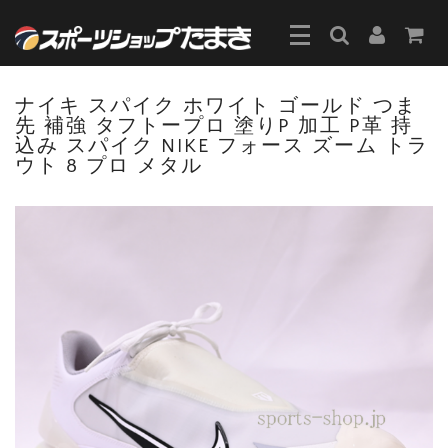
ナイキ スパイク ホワイト ゴールド つま
先 補強 タフトープロ 塗りP 加工 P革 持
込み スパイク NIKE フォース ズーム トラ
ウト 8 プロ メタル