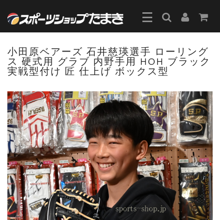
小田原ベアーズ 石井慈瑛選手 ローリング
ス 硬式用 グラブ 内野手用 HOH ブラック
実戦型付け 匠 仕上げ ボックス型