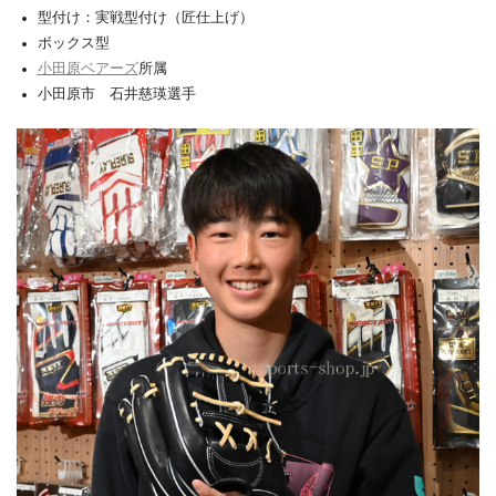
型付け：実戦型付け（匠仕上げ）
ボックス型
小田原ベアーズ
所属
小田原市 石井慈瑛選手