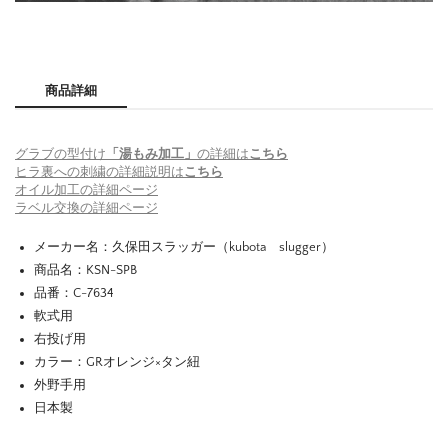
商品詳細
グラブの型付け
「湯もみ加工」
の詳細は
こちら
ヒラ裏への刺繍の詳細説明は
こちら
オイル加工の詳細ページ
ラベル交換の詳細ページ
メーカー名：久保田スラッガー（kubota slugger）
商品名：KSN-SPB
品番：C-7634
軟式用
右投げ用
カラー：GRオレンジ×タン紐
外野手用
日本製