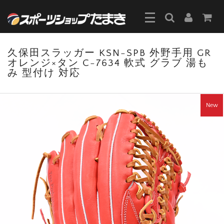
久保田スラッガー KSN-SPB 外野手用 GR
オレンジ×タン C-7634 軟式 グラブ 湯も
み 型付け 対応
New