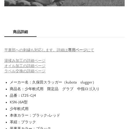
商品詳細
平裏部への刺繍も対応します。詳細は
専用ページ
にて
湯揉み加工の詳細ページ
オイル加工の詳細ページ
ラベル交換の詳細ページ
メーカー名：久保田スラッガー（kubota slugger）
商品名：少年軟式用 限定品 グラブ 中指ロゴ入り
品番：LT25-GJ4
KSN-J6A型
少年軟式用
本体カラー：ブラック×レッド
革紐：ブラック
平裏革カラー：ブラック