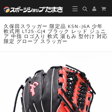
久保田スラッガー 限定品 KSN-J6A 少年
軟式用 LT25-GJ4 ブラック レッド ジュニ
ア 中指 ロゴ入り 軟式 湯もみ 型付け 対応
限定 グローブ スラッガー