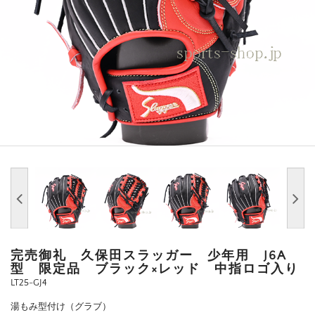
完売御礼 久保田スラッガー 少年用 J6A
型 限定品 ブラック×レッド 中指ロゴ入り
LT25-GJ4
湯もみ型付け（グラブ）