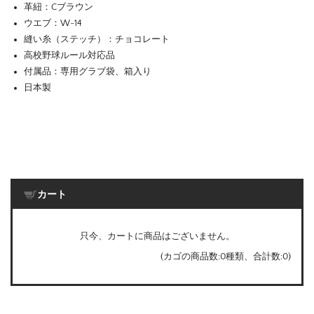
革紐：Cブラウン
ウエブ：W-14
縫い糸（ステッチ）：チョコレート
高校野球ルール対応品
付属品：専用グラブ袋、箱入り
日本製
カート
只今、カートに商品はございません。
(カゴの商品数:0種類、合計数:0)