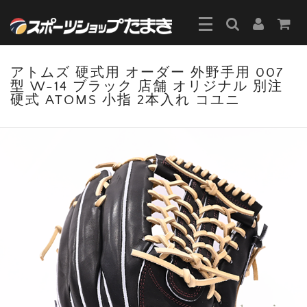
アトムズ 硬式用 オーダー 外野手用 007
型 W-14 ブラック 店舗 オリジナル 別注
硬式 ATOMS 小指 2本入れ コユニ