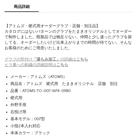
商品詳細
【アトムズ・硬式用オーダーグラブ・店舗・別注品】
カタログにはないパターンのグラブをたまきオリジナルとしてオーダー
で制作しました。既製品では物足りない、仲間と少し違ったグラブを探
してる、オーダーしたいけど出来上がりまでの時間が待てない。そんな
お客様のためにご用意いたしました。
グラブの型付け
「湯もみ加工」
の詳細は
こちら
ヒラ裏への刺繍の詳細説明は
こちら
メーカー：アトムズ（ATOMS）
商品名：アトムズ 硬式用 たまきオリジナル 店舗 別注
品番：ATOMS-TO-007-W14-0980
硬式用
外野手用
右投げ用
基本モデル：007型
小指2本入れ対応
本体カラー：ブラック